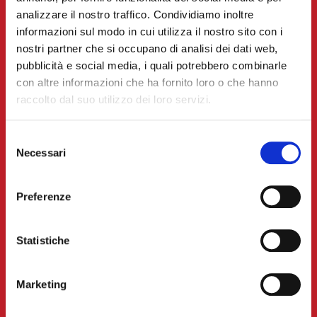
analizzare il nostro traffico. Condividiamo inoltre
STORIA
informazioni sul modo in cui utilizza il nostro sito con i
NEWS & MEDIA
nostri partner che si occupano di analisi dei dati web,
pubblicità e social media, i quali potrebbero combinarle
CONTATTI
con altre informazioni che ha fornito loro o che hanno
I NOSTRI PRODOTTI
raccolto dal suo utilizzo dei loro servizi.
N38
Selezione
WÜBERONE
Necessari
del
consenso
DELICATESSEN
Preferenze
WÜBERINI
GLI ORIGINALI
Statistiche
RICETTE
APERITIVI
Marketing
PIATTI UNICI