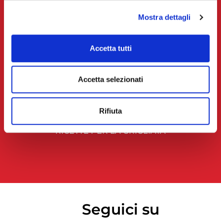
PANINI
Mostra dettagli
PADELLA
FORNO
Accetta tutti
GRIGLIATA DAY
Accetta selezionati
L’EVENTO NAZIONALE
AREE ATTRAZZATE
Rifiuta
GRILL & TIPS
RICETTE PER LA GRIGLIATA
Seguici su