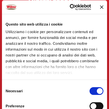
I NOSTRI PRODOTTI
N38
WÜBERONE
Questo sito web utilizza i cookie
DELICATESSEN
Utilizziamo i cookie per personalizzare contenuti ed
WÜBERINI
annunci, per fornire funzionalità dei social media e per
GLI ORIGINALI
analizzare il nostro traffico. Condividiamo inoltre
informazioni sul modo in cui utilizza il nostro sito con i
RICETTE
nostri partner che si occupano di analisi dei dati web,
pubblicità e social media, i quali potrebbero combinarle
APERITIVI
con altre informazioni che ha fornito loro o che hanno
PIATTI UNICI
raccolto dal suo utilizzo dei loro servizi.
PANINI
Selezione
PADELLA
Necessari
del
FORNO
consenso
GRIGLIATA DAY
Preferenze