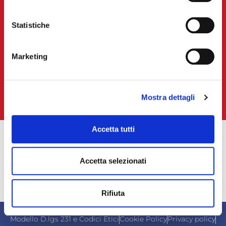
L’EVENTO NAZIONALE
Statistiche
AREE ATTRAZZATE
GRILL & TIPS
Marketing
RICETTE PER LA GRIGLIATA
Mostra dettagli
Accetta tutti
Seguici su
Accetta selezionati
Rifiuta
Modello D.lgs 231 e Codici Etici
Cookie Policy
Privacy policy