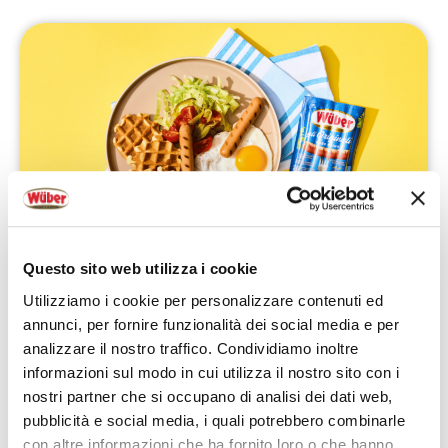
Questo sito web utilizza i cookie
Media
15 minuti
2
Utilizziamo i cookie per personalizzare contenuti ed
BRUNCH ESTIVO CON UOVA FRITTE E GLI
annunci, per fornire funzionalità dei social media e per
ORIGINALI
analizzare il nostro traffico. Condividiamo inoltre
informazioni sul modo in cui utilizza il nostro sito con i
PREPARA LA RICETTA
nostri partner che si occupano di analisi dei dati web,
pubblicità e social media, i quali potrebbero combinarle
con altre informazioni che ha fornito loro o che hanno