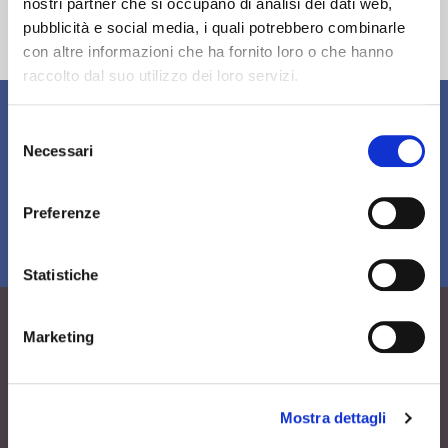
il GRIGLIATA DAY
nostri partner che si occupano di analisi dei dati web,
pubblicità e social media, i quali potrebbero combinarle
Wüber
con altre informazioni che ha fornito loro o che hanno
raccolto dal suo utilizzo dei loro servizi.
Semplici da realizzare
Selezione
Necessari
Ricette per
del
tutti i giorni
consenso
Preferenze
Accedi alle ricette
Statistiche
BBQ Tips for grill
Marketing
Tips per il
BBQ
Mostra dettagli