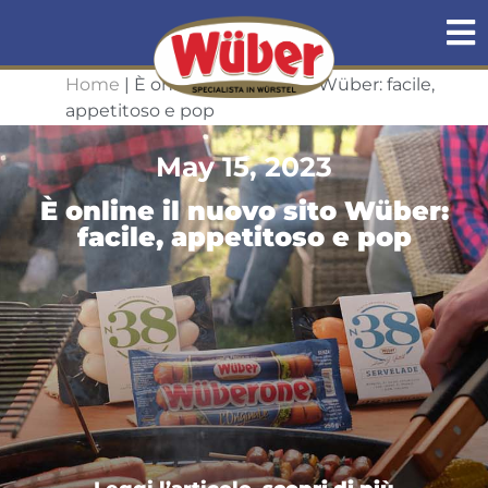
Home
|
È online il nuovo sito Wüber: facile,
appetitoso e pop
May 15, 2023
È online il nuovo sito Wüber:
facile, appetitoso e pop