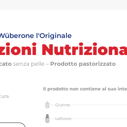
Wüberone l'Originale
ioni Nutriziona
cato
senza pelle –
Prodotto pastorizzato
Il prodotto non contiene al suo inte
tura.
Glutine
Lattosio