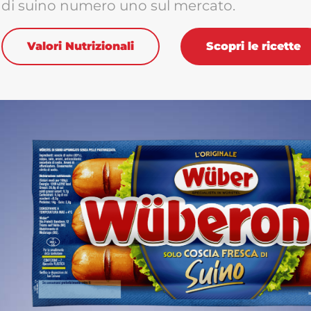
di suino numero uno sul mercato.
Valori Nutrizionali
Scopri le ricette