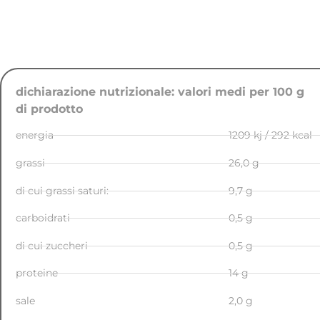
dichiarazione nutrizionale: valori medi per 100 g
di prodotto
energia
1209 kj / 292 kcal
grassi
26,0 g
di cui grassi saturi:
9,7 g
carboidrati
0,5 g
di cui zuccheri
0,5 g
proteine
14 g
sale
2,0 g