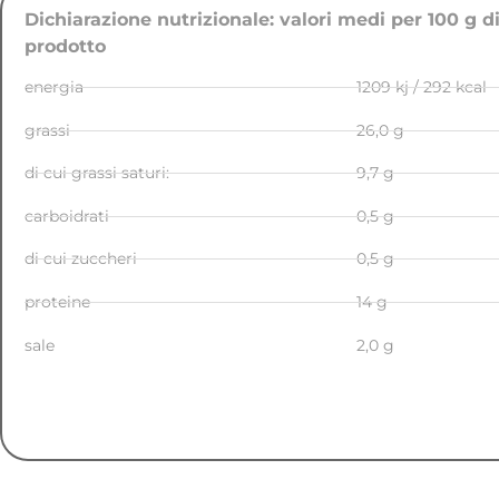
D
ichiarazione nutrizionale:
valori medi per 100 g d
prodotto
energia
1209 kj / 292 kcal
grassi
26,0 g
di cui grassi saturi:
9,7 g
carboidrati
0,5 g
di cui zuccheri
0,5 g
proteine
14 g
sale
2,0 g