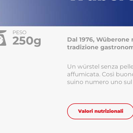
PESO
250g
Dal 1976, Wüberone r
tradizione gastronomi
Un würstel senza pelle
affumicata. Così buono 
suino numero uno sul
Valori nutrizionali