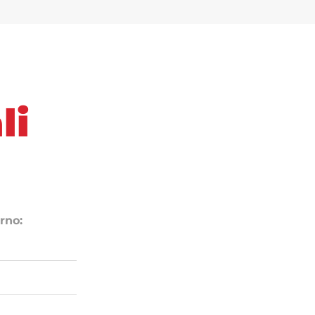
li
rno: