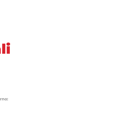
li
rno: