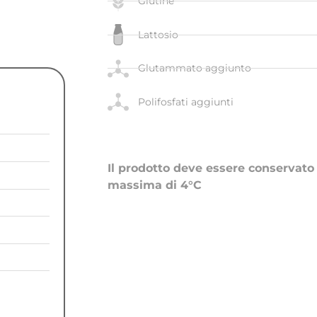
Glutine
Lattosio
Glutammato aggiunto
Polifosfati aggiunti
Il prodotto deve essere conservat
massima di 4°C