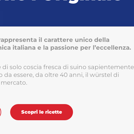
appresenta il carattere unico della
ca italiana e la passione per l’eccellenza.
 di solo coscia fresca di suino sapientemente
da essere, da oltre 40 anni, il würstel di
 mercato.
Scopri le ricette