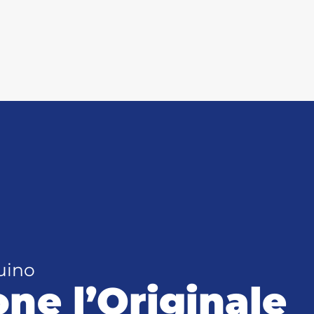
uino
e l’Originale