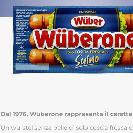
Dal 1976, Wüberone rappresenta il caratter
Un würstel senza pelle di solo coscia fresca 