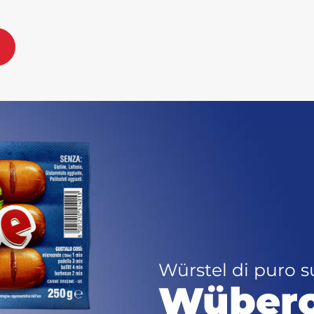
Würstel di puro s
Wüberon