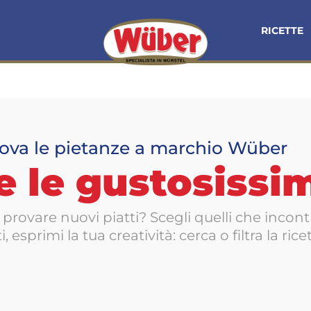
RICETTE
ova le pietanze a marchio Wüber
e le gustosissi
provare nuovi piatti? Scegli quelli che incont
i, esprimi la tua creatività: cerca o filtra la rice