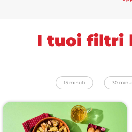
I tuoi filt
15 minuti
30 minu