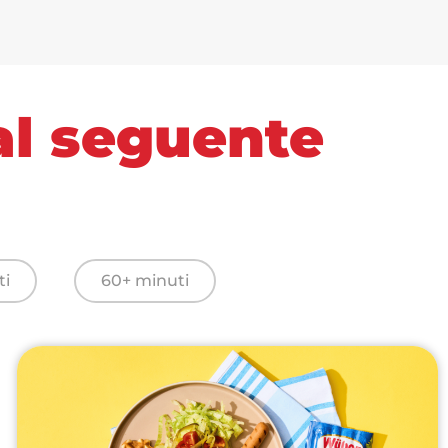
 al seguente
ti
60+ minuti