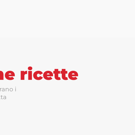
me ricette
rano i
tta