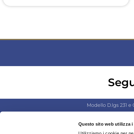
Segu
Modello D.lgs 231 e C
Questo sito web utilizza i
© Salumificio Fratelli Beretta S.p.A. (Socio Unico) | 
Utilizziamo i cookie per pe