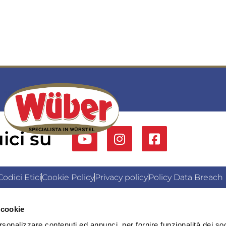
ici su
odici Etici
Cookie Policy
Privacy policy
Policy Data Breach
Modifica i consensi
 cookie
Uffici e Sede Amministrativa: 20056 Trezzo sull’Adda (MI) - V
rsonalizzare contenuti ed annunci, per fornire funzionalità dei soc