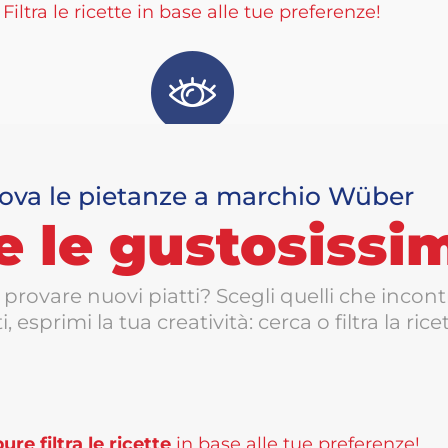
Filtra le ricette in base alle tue preferenze!
ova le pietanze a marchio Wüber
e le gustosissi
provare nuovi piatti? Scegli quelli che incont
i, esprimi la tua creatività: cerca o filtra la rice
re filtra le ricette
in base alle tue preferenze!