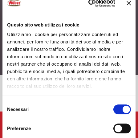
BBQ Tips for grill
Questo sito web utilizza i cookie
Tips per il BBQ
Utilizziamo i cookie per personalizzare contenuti ed
annunci, per fornire funzionalità dei social media e per
analizzare il nostro traffico. Condividiamo inoltre
Accedi alle tips
informazioni sul modo in cui utilizza il nostro sito con i
nostri partner che si occupano di analisi dei dati web,
pubblicità e social media, i quali potrebbero combinarle
con altre informazioni che ha fornito loro o che hanno
VAI ALLA RICETTA SUCCESSIVA
raccolto dal suo utilizzo dei loro servizi.
RISOTTO BRAT E GRANO SARACENO
Selezione
Necessari
del
consenso
Preferenze
BBQ Tips for grill