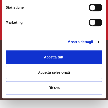
Ricette per la Grigliata
Statistiche
Accedi alle ricette
Marketing
Mostra dettagli
Ricette selezionate
Accetta tutti
Video Ricette Wüber
Accetta selezionati
Accedi alle ricette
Rifiuta