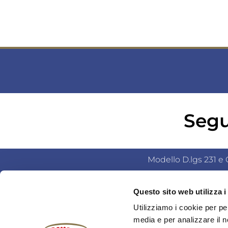
Segu
Modello D.lgs 231 e C
Questo sito web utilizza i
© Salumificio Fratelli Beretta S.p.A. (Socio Unico) | 
Utilizziamo i cookie per pe
legale: 23891 Barzanò (L
media e per analizzare il n