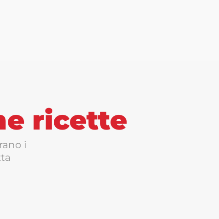
me ricette
rano i
tta