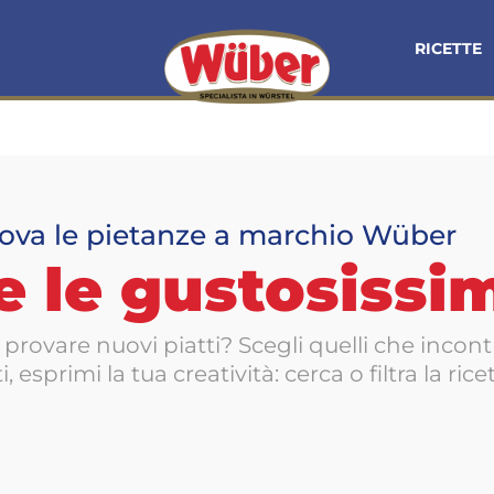
RICETTE
ova le pietanze a marchio Wüber
e le gustosissi
provare nuovi piatti? Scegli quelli che incont
i, esprimi la tua creatività: cerca o filtra la rice