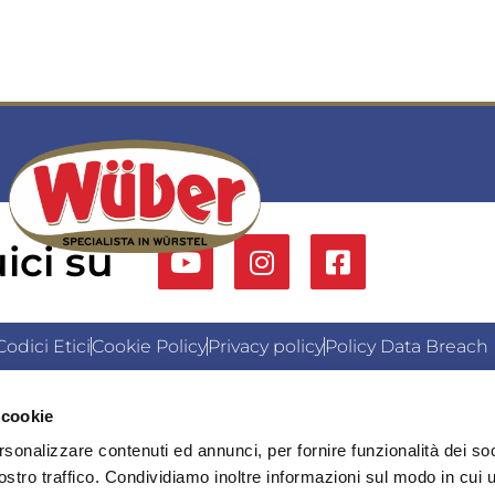
ici su
odici Etici
Cookie Policy
Privacy policy
Policy Data Breach
Modifica i consensi
 cookie
Uffici e Sede Amministrativa: 20056 Trezzo sull’Adda (MI) - V
rsonalizzare contenuti ed annunci, per fornire funzionalità dei soc
C) - Via Garibaldi n. 67 | Codice Fiscale e P.Iva IT0020895
ostro traffico. Condividiamo inoltre informazioni sul modo in cui u