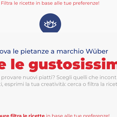
Filtra le ricette in base alle tue preferenze!
ova le pietanze a marchio Wüber
e le gustosissi
provare nuovi piatti? Scegli quelli che incont
i, esprimi la tua creatività: cerca o filtra la rice
re filtra le ricette
in base alle tue preferenze!