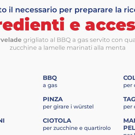
to il necessario per preparare la ric
redienti e acces
rvelade
grigliato al BBQ a gas servito con qua
zucchine a lamelle marinati alla menta
BBQ
CO
a gas
per 
PINZA
TAG
per girare i würstel
per 
NI
CIOTOLA
MA
PE
per zucchine e quartirolo