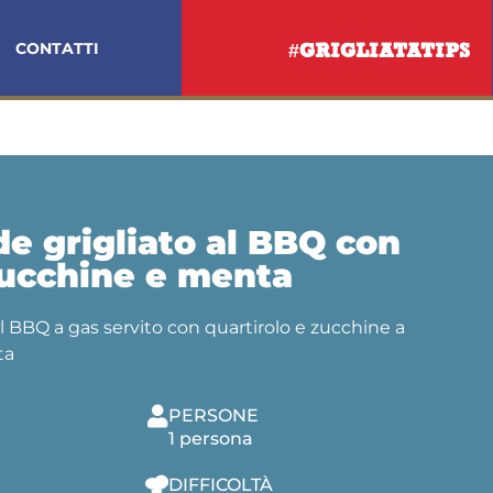
CONTATTI
#GRIGLIATATIPS
I
e grigliato al BBQ con
zucchine e menta
al BBQ a gas servito con quartirolo e zucchine a
ta
PERSONE
1 persona
DIFFICOLTÀ