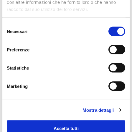
con altre informazioni che ha fornito loro o che hanno
raccolto dal suo utilizzo dei loro servizi.
Selezione
Necessari
del
consenso
Preferenze
Statistiche
Marketing
Media
30 minuti
4
POLPETTE CON WÜBERINI DI POLLO
Mostra dettagli
PREPARA LA RICETTA
Accetta tutti